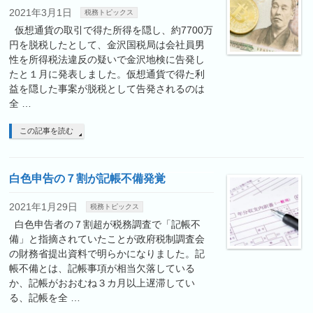
2021年3月1日
税務トピックス
仮想通貨の取引で得た所得を隠し、約7700万
円を脱税したとして、金沢国税局は会社員男
性を所得税法違反の疑いで金沢地検に告発し
たと１月に発表しました。仮想通貨で得た利
益を隠した事案が脱税として告発されるのは
全 …
この記事を読む
白色申告の７割が記帳不備発覚
2021年1月29日
税務トピックス
白色申告者の７割超が税務調査で「記帳不
備」と指摘されていたことが政府税制調査会
の財務省提出資料で明らかになりました。記
帳不備とは、記帳事項が相当欠落している
か、記帳がおおむね３カ月以上遅滞してい
る、記帳を全 …