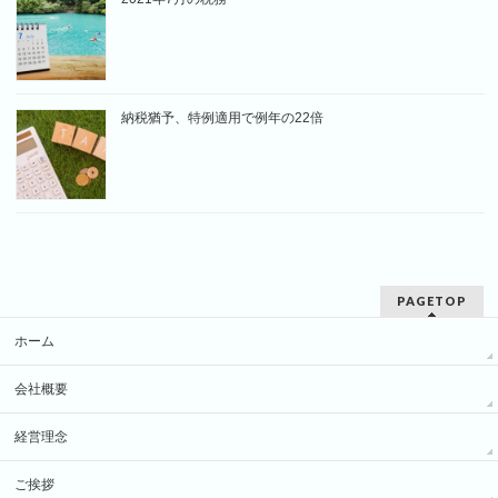
納税猶予、特例適用で例年の22倍
PAGETOP
ホーム
会社概要
経営理念
ご挨拶