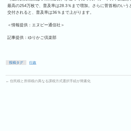
最高の254万枚で、普及率は28.3％まで増加。さらに菅首相のいう
交付されると、普及率は36％まで上がります。
＜情報提供：エヌピー通信社＞
記事提供：ゆりかご倶楽部
投稿タグ
行政
←
住民税と所得税の異なる課税方式選択手続が簡素化