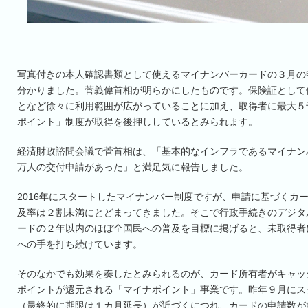
写真付きの本人確認書類として使えるマイナンバーカードの３月の
分かりました。菅義偉首相が明らかにしたものです。保険証として
となど徐々に利用範囲が広がっていることに加え、取得者に最大５
ポイント」制度が取得を後押ししているとみられます。
経済財政諮問会議で菅首相は、「基本的なインフラであるマイナンバ
万人の交付申請があった」と満足気に報告しました。
2016年にスタートしたマイナンバー制度ですが、申請に基づくカ
及率は２割未満にとどまってきました。そこで行政手続きのデジタ
ードの２年以内のほぼ全国民への普及を目標に掲げると、未取得者
への手を打ち続けています。
そのなかでも効果を奏したとみられるのが、カード所有者がキャッ
ポイントが還元される「マイナポイント」事業です。昨年９月にス
（最終的に期限は１カ月延長）が近づくにつれ、カードの申請数が