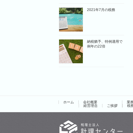
2021年7月の税務
納税猶予、特例適用で
例年の22倍
ホーム
会社概要
業
経営理念
ご挨拶
税